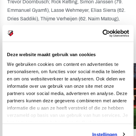
Trevor Doornbusch; Rick Ketting, Simon Janssen (79.
Emmanuel Gyamfi), Lasse Wehmeyer, Elias Sierra (62.
Dries Saddiki), Thijme Verheijen (62. Naim Matoug),
Sylian Mokono (77. Diego van Zutphen), Layee Kromah
(62. Dean Zandbergen), Navarone Foor, Gabin
Blancquart, Serano Seymor.
Deze website maakt gebruik van cookies
We gebruiken cookies om content en advertenties te
personaliseren, om functies voor social media te bieden
en om ons websiteverkeer te analyseren. Ook delen we
informatie over uw gebruik van onze site met onze
partners voor social media, adverteren en analyse. Deze
partners kunnen deze gegevens combineren met andere
informatie die u aan ze heeft verstrekt of die ze hebben
verzameld op basis van uw gebruik van hun services. Je
kan je toestemming beheren op de Cookiepagina.
Instellingen