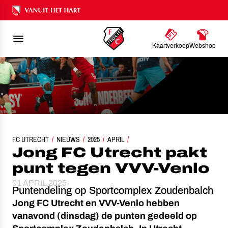
Ons nalatenschap
Kaartverkoop
Webshop
FC UTRECHT
JONG FC UTRECHT PAKT PUNT TEGEN VVV-VENLO
NIEUWS
2025
APRIL
Jong FC Utrecht pakt
punt tegen VVV-Venlo
01 APRIL 2025
Puntendeling op Sportcomplex Zoudenbalch
Jong FC Utrecht en VVV-Venlo hebben
vanavond (dinsdag) de punten gedeeld op