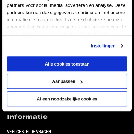
partners voor social media, adverteren en analyse. Deze
partners kunnen deze gegevens combineren met andere
Volg ons ook via
informatie die u aan ze heeft verstrekt of die ze hebben
verzameld op basis van uw gebruik van hun services. Je
kan je toestemming beheren op de Cookiepagina.
Navigeer naar
Instellingen
CLUB
FOUNDATION
Alle cookies toestaan
TEAMS
KAARTVERKOOP
STADION
BUSINESS
Aanpassen
SUPPORTERS
Alleen noodzakelijke cookies
Informatie
VEELGESTELDE VRAGEN