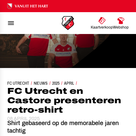
Ons nalatenschap
Kaartverkoop
Webshop
FC UTRECHT
FC UTRECHT EN CASTORE PRESENTEREN RETRO-SHIRT
NIEUWS
2025
APRIL
FC Utrecht en
Castore presenteren
retro-shirt
08 APRIL 2025
Shirt gebaseerd op de memorabele jaren
tachtig