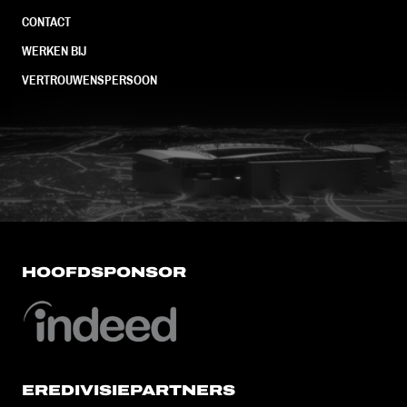
CONTACT
WERKEN BIJ
VERTROUWENSPERSOON
FC Utrecht<br>vanuit<br>het har
HOOFDSPONSOR
EREDIVISIEPARTNERS