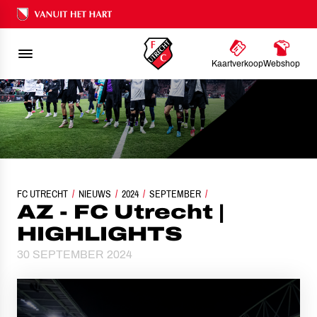
Ons nalatenschap
Kaartverkoop
Webshop
FC UTRECHT
NIEUWS
2024
AZ - FC UTRECHT | HIGHLIGHTS
SEPTEMBER
AZ - FC Utrecht |
HIGHLIGHTS
30 SEPTEMBER 2024