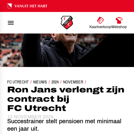
Ons nalatenschap
Kaartverkoop
Webshop
FC UTRECHT
NIEUWS
RON JANS VERLENGT ZIJN CONTRACT BIJ FC UTRECHT
2024
NOVEMBER
Ron Jans verlengt zijn
contract bij
FC Utrecht
12 NOVEMBER 2024
Succestrainer stelt pensioen met minimaal
een jaar uit.