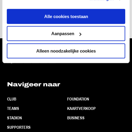
langer met hem door zouden gaan. Met Ron aan boord
zetten we een belangrijke stap richting de toekomst.”
Alle cookies toestaan
Aanpassen
Alleen noodzakelijke cookies
Volg ons ook via
Navigeer naar
CLUB
FOUNDATION
TEAMS
KAARTVERKOOP
STADION
BUSINESS
SUPPORTERS