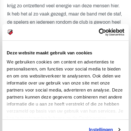
krijg zo ontzettend veel energie van deze mensen hier.
Ik heb het al zo vaak gezegd, maar de band met de staf,
de spelers en iedereen rondom de club is gewoon heel
erg goed. Deze club is aan het bouwen en daar wil ik
graag onderdeel van zijn.”
Technisch Directeur Jordy Zuidam, die ook sprak op de
Deze website maakt gebruik van cookies
Technische Avond, reageert uiteraard enthousiast op het
We gebruiken cookies om content en advertenties te
nieuws. “Toen we Ron vorig jaar vroegen om in te
personaliseren, om functies voor social media te bieden
stappen, koos hij bewust voor een contract voor twee
en om ons websiteverkeer te analyseren. Ook delen we
informatie over uw gebruik van onze site met onze
seizoenen. Destijds waren we enorm blij dat hij zijn
partners voor social media, adverteren en analyse. Deze
sabbatical voor ons wilde onderbreken. Sindsdien is er
partners kunnen deze gegevens combineren met andere
iets bijzonders ontstaan. De prestaties spreken voor
informatie die u aan ze heeft verstrekt of die ze hebben
zich. Met zijn ervaring en persoonlijk weet Ron de
verzameld op basis van uw gebruik van hun services. Je
organisatie elke dag uit te dagen en het elftal maximaal
kan je toestemming beheren op de Cookiepagina.
te laten presteren. Het was geen geheim dat wij graag
Instellingen