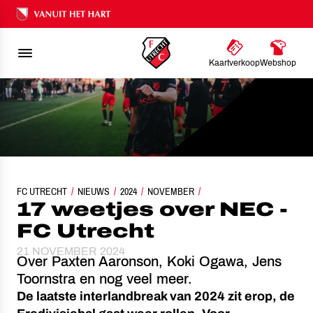
Ons nalatenschap
Kaartverkoop
Webshop
FC UTRECHT
NIEUWS
2024
17 WEETJES OVER NEC - FC UTRECHT
NOVEMBER
17 weetjes over NEC -
FC Utrecht
21 NOVEMBER 2024
Over Paxten Aaronson, Koki Ogawa, Jens
Toornstra en nog veel meer.
De laatste interlandbreak van 2024 zit erop, de