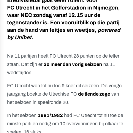
Eredivisiebal gaat weer rollen. Voor
FC Utrecht in het Gofferstadion in Nijmegen,
waar NEC zondag vanaf 12.15 uur de
tegenstander is. Een vooruitblik op die partij
aan de hand van feitjes en weetjes,
powered
by Unibet
.
Na 11 partijen heeft FC Utrecht 28 punten op de teller
staan. Dat zijn er
20 meer dan vorig seizoen
na 11
wedstrijden.
FC Utrecht won tot nu toe 9 keer dit seizoen. De vorige
jaargang boekte de Utrechtse FC
de tiende zege
van
het seizoen in speelronde 28.
In het seizoen
1981/1982
had FC Utrecht tot nu toe de
minste partijen nodig om 10 overwinningen bij elkaar te
spelen: 16 stuks.