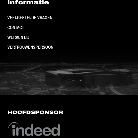
Informatie
VEELGESTELDE VRAGEN
CONTACT
WERKEN BIJ
VERTROUWENSPERSOON
FC Utrecht<br>vanuit<br>het har
HOOFDSPONSOR