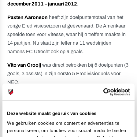
december 2011 – januari 2012
.
Paxten Aaronson
heeft zijn doelpuntentotaal van het
vorige Eredivisieseizoen al geëvenaard. De Amerikaan
speelde toen voor Vitesse, waar hij 4 treffers maakte in
14 partijen. Nu staat zijn teller na 11 wedstrijden
namens FC Utrecht ook op 4 goals.
Vito van Crooij
was direct betrokken bij 6 doelpunten (3
goals, 3 assists) in zijn eerste 5 Eredivisieduels voor
NEC.
Jens Toornstra
evenaart, als hij tijdens NEC-uit in actie
komt,
Coen Moulijn
op plek 18 in de lijst met spelers
met de meeste Eredivisieduels achter hun naam.
Deze website maakt gebruik van cookies
Daarvan heeft Toornstra er nu 456. Als hij Moulijn
We gebruiken cookies om content en advertenties te
eenmaal heeft geëvenaard, kan hij zijn vizier richten op
personaliseren, om functies voor social media te bieden