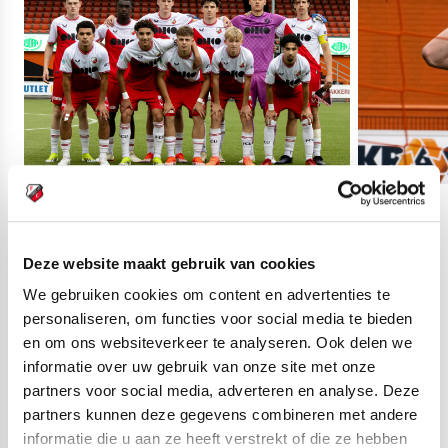
37
fotos
Deze website maakt gebruik van cookies
We gebruiken cookies om content en advertenties te
Uitslagen zaterdag 25 mei:
personaliseren, om functies voor social media te bieden
en om ons websiteverkeer te analyseren. Ook delen we
FC
FC Utrecht
5-10
informatie over uw gebruik van onze site met onze
Twente/Heracles
O12
partners voor social media, adverteren en analyse. Deze
Academie O12
partners kunnen deze gegevens combineren met andere
informatie die u aan ze heeft verstrekt of die ze hebben