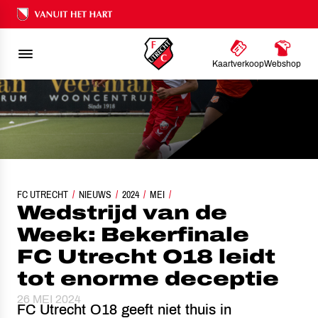
Ons nalatenschap
Kaartverkoop
Webshop
TRIJD VAN DE WEEK: BEKERFINALE FC UTRECHT O18 LEIDT TOT EEN ENORME
FC UTRECHT
NIEUWS
2024
MEI
Wedstrijd van de
Week: Bekerfinale
FC Utrecht O18 leidt
tot enorme deceptie
26 MEI 2024
FC Utrecht O18 geeft niet thuis in