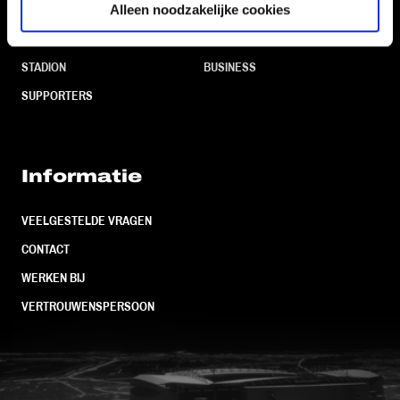
Alleen noodzakelijke cookies
CLUB
FOUNDATION
TEAMS
KAARTVERKOOP
STADION
BUSINESS
SUPPORTERS
Informatie
VEELGESTELDE VRAGEN
CONTACT
WERKEN BIJ
VERTROUWENSPERSOON
FC Utrecht<br>vanuit<br>het har