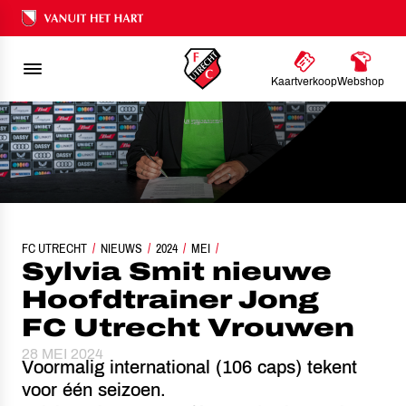
Ons nalatenschap
Kaartverkoop
Webshop
FC UTRECHT
SYLVIA SMIT NIEUWE HOOFDTRAINER JONG FC UTRECHT VROUWEN
NIEUWS
2024
MEI
Sylvia Smit nieuwe
Hoofdtrainer Jong
FC Utrecht Vrouwen
28 MEI 2024
Voormalig international (106 caps) tekent
voor één seizoen.