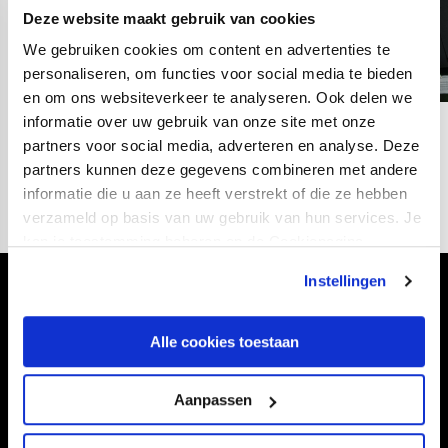
Deze website maakt gebruik van cookies
We gebruiken cookies om content en advertenties te
personaliseren, om functies voor social media te bieden
en om ons websiteverkeer te analyseren. Ook delen we
informatie over uw gebruik van onze site met onze
04
fotos
partners voor social media, adverteren en analyse. Deze
partners kunnen deze gegevens combineren met andere
informatie die u aan ze heeft verstrekt of die ze hebben
verzameld op basis van uw gebruik van hun services. Je
kan je toestemming beheren op de Cookiepagina.
Instellingen
Volg ons ook via
Alle cookies toestaan
Aanpassen
Navigeer naar