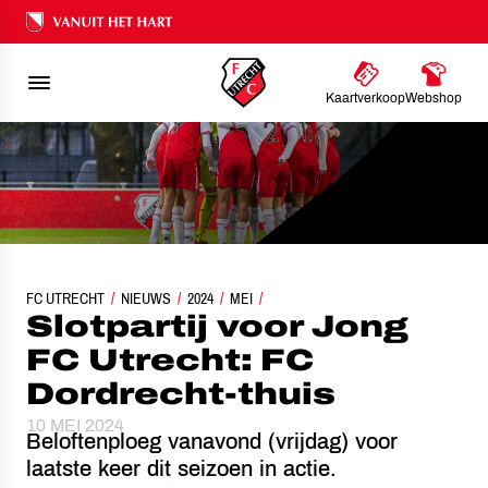
Ons nalatenschap
Kaartverkoop
Webshop
FC UTRECHT
SLOTPARTIJ VOOR JONG FC UTRECHT: FC DORDRECHT-THUIS
NIEUWS
2024
MEI
Slotpartij voor Jong
FC Utrecht: FC
Dordrecht-thuis
10 MEI 2024
Beloftenploeg vanavond (vrijdag) voor
laatste keer dit seizoen in actie.