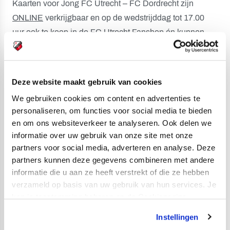
Kaarten voor Jong FC Utrecht – FC Dordrecht zijn
ONLINE
verkrijgbaar en op de wedstrijddag tot 17.00
uur ook te koop in de FC Utrecht Fanshop én kunnen
vanaf 19.00 uur worden aangeschaft bij de kassa’s op
Sportcomplex Zoudenbalch. Per (Seizoen)Clubkaart
van FC Utrecht kunnen maximaal vier tickets worden
Deze website maakt gebruik van cookies
gekocht. Wie een Gouden Seizoenkaart heeft, kan via
We gebruiken cookies om content en advertenties te
DEZE
pagina een gratis kaart bestellen voor de laatste
personaliseren, om functies voor social media te bieden
wedstrijd van dit seizoen van Jong FC Utrecht.
en om ons websiteverkeer te analyseren. Ook delen we
informatie over uw gebruik van onze site met onze
Live updates via X en Instagram
partners voor social media, adverteren en analyse. Deze
Niet van de partij op Sportcomplex Zoudenbalch, maar
partners kunnen deze gegevens combineren met andere
wel benieuwd naar het verloop van de wedstrijd?
informatie die u aan ze heeft verstrekt of die ze hebben
FC Utrecht doet via X live verslag
en
verzorgt updates
verzameld op basis van uw gebruik van hun services. Je
kan je toestemming beheren op de Cookiepagina.
via Instagram Stories
. Ook komen flitsen van de
wedstrijd voorbij in het schakelprogramma Voetbal op
Instellingen
Vrijdag van ESPN.