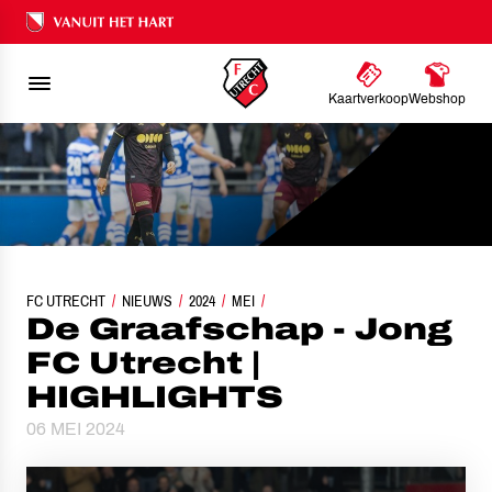
Ons nalatenschap
Kaartverkoop
Webshop
FC UTRECHT
DE GRAAFSCHAP - JONG FC UTRECHT | HIGHLIGHTS
NIEUWS
2024
MEI
De Graafschap - Jong
FC Utrecht |
HIGHLIGHTS
06 MEI 2024