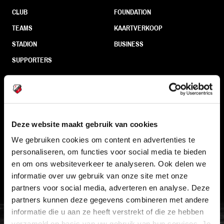
CLUB
FOUNDATION
TEAMS
KAARTVERKOOP
STADION
BUSINESS
SUPPORTERS
Informatie
Deze website maakt gebruik van cookies
VEELGESTELDE VRAGEN
We gebruiken cookies om content en advertenties te
CONTACT
personaliseren, om functies voor social media te bieden
WERKEN BIJ
en om ons websiteverkeer te analyseren. Ook delen we
informatie over uw gebruik van onze site met onze
VERTROUWENSPERSOON
partners voor social media, adverteren en analyse. Deze
partners kunnen deze gegevens combineren met andere
FC Utrecht<br>vanuit<br>het har
informatie die u aan ze heeft verstrekt of die ze hebben
verzameld op basis van uw gebruik van hun services. Je