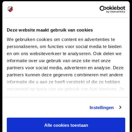
Volg ons ook via
Deze website maakt gebruik van cookies
Navigeer naar
We gebruiken cookies om content en advertenties te
personaliseren, om functies voor social media te bieden
CLUB
FOUNDATION
en om ons websiteverkeer te analyseren. Ook delen we
informatie over uw gebruik van onze site met onze
TEAMS
KAARTVERKOOP
partners voor social media, adverteren en analyse. Deze
STADION
BUSINESS
partners kunnen deze gegevens combineren met andere
SUPPORTERS
informatie die u aan ze heeft verstrekt of die ze hebben
verzameld op basis van uw gebruik van hun services. Je
kan je toestemming beheren op de Cookiepagina.
Informatie
Instellingen
VEELGESTELDE VRAGEN
Alle cookies toestaan
CONTACT