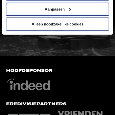
WERKEN BIJ
Aanpassen
VERTROUWENSPERSOON
Alleen noodzakelijke cookies
FC Utrecht<br>vanuit<br>het har
HOOFDSPONSOR
EREDIVISIEPARTNERS