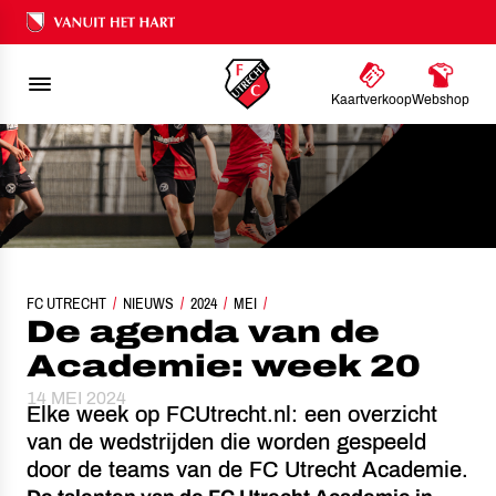
Ons nalatenschap
Kaartverkoop
Webshop
FC UTRECHT
NIEUWS
DE AGENDA VAN DE ACADEMIE: WEEK 20
2024
MEI
De agenda van de
Academie: week 20
14 MEI 2024
Elke week op FCUtrecht.nl: een overzicht
van de wedstrijden die worden gespeeld
door de teams van de FC Utrecht Academie.