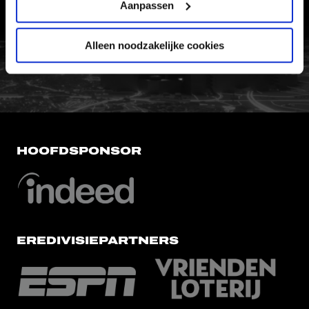
VERTROUWENSPERSOON
Aanpassen
Alleen noodzakelijke cookies
FC Utrecht<br>vanuit<br>het har
HOOFDSPONSOR
EREDIVISIEPARTNERS