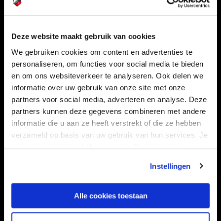
Navigeer naar
Deze website maakt gebruik van cookies
We gebruiken cookies om content en advertenties te
CLUB
FOUNDATION
personaliseren, om functies voor social media te bieden
en om ons websiteverkeer te analyseren. Ook delen we
TEAMS
KAARTVERKOOP
informatie over uw gebruik van onze site met onze
STADION
BUSINESS
partners voor social media, adverteren en analyse. Deze
SUPPORTERS
partners kunnen deze gegevens combineren met andere
informatie die u aan ze heeft verstrekt of die ze hebben
verzameld op basis van uw gebruik van hun services. Je
kan je toestemming beheren op de Cookiepagina.
Informatie
Instellingen
VEELGESTELDE VRAGEN
CONTACT
Alle cookies toestaan
WERKEN BIJ