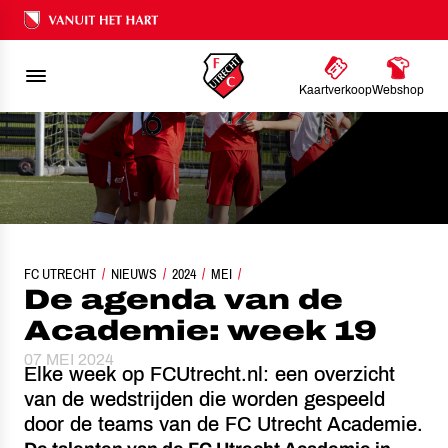
Ons nalatenschap
Kaartverkoop
Webshop
FC UTRECHT
NIEUWS
DE AGENDA VAN DE ACADEMIE: WEEK 19
2024
MEI
De agenda van de
Academie: week 19
07 MEI 2024
Elke week op FCUtrecht.nl: een overzicht
van de wedstrijden die worden gespeeld
door de teams van de FC Utrecht Academie.