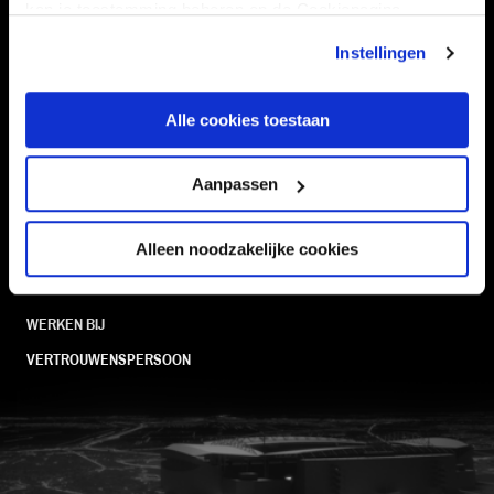
kan je toestemming beheren op de Cookiepagina.
TEAMS
KAARTVERKOOP
Instellingen
STADION
BUSINESS
SUPPORTERS
Alle cookies toestaan
Aanpassen
Informatie
Alleen noodzakelijke cookies
VEELGESTELDE VRAGEN
CONTACT
WERKEN BIJ
VERTROUWENSPERSOON
FC Utrecht<br>vanuit<br>het har