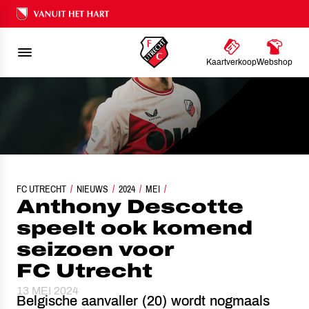
Ons nalatenschap
Kaartverkoop
Webshop
FC UTRECHT
ANTHONY DESCOTTE SPEELT OOK KOMEND SEIZOEN VOOR FC UTRECHT
NIEUWS
2024
MEI
Anthony Descotte
speelt ook komend
seizoen voor
FC Utrecht
13 MEI 2024
Belgische aanvaller (20) wordt nogmaals