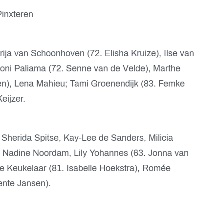
inxteren
ija van Schoonhoven (72. Elisha Kruize), Ilse van
oni Paliama (72. Senne van de Velde), Marthe
en), Lena Mahieu; Tami Groenendijk (83. Femke
eijzer.
, Sherida Spitse, Kay-Lee de Sanders, Milicia
); Nadine Noordam, Lily Yohannes (63. Jonna van
te Keukelaar (81. Isabelle Hoekstra), Romée
ente Jansen).