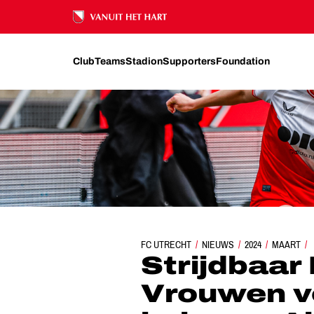
Ons nalatenschap
Club
Teams
Stadion
Supporters
Foundation
FC UTRECHT
STRIJDBAAR FC UTRECHT VERLIE
NIEUWS
2024
MAART
Strijdbaar
Vrouwen ve