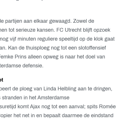
ide partijen aan elkaar gewaagd. Zowel de
men tot serieuze kansen. FC Utrecht blijft opzoek
og vijf minuten reguliere speeltijd op de klok gaat
an. Kan de thuisploeg nog tot een slotoffensief
 Femke Prins alleen opweg is naar het doel van
sterdamse defensie.
ot
obeert de ploeg van Linda Helbling aan te dringen,
ns stranden in het Amsterdamse
suretijd komt Ajax nog tot een aanval; spits Romée
Copier het net in en bepaalt daarmee de eindstand