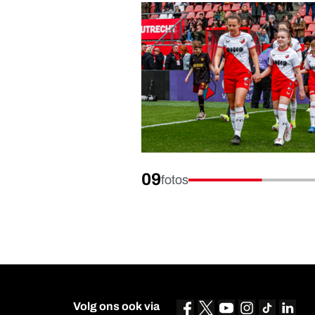
09
fotos
Volg ons ook via