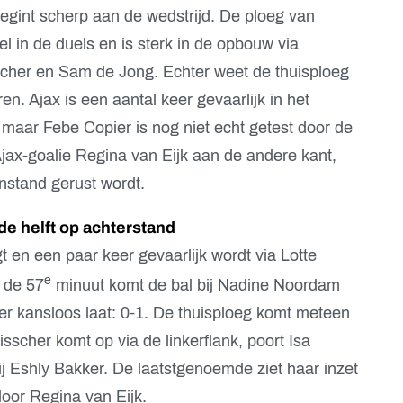
egint scherp aan de wedstrijd. De ploeg van
el in de duels en is sterk in de opbouw via
cher en Sam de Jong. Echter weet de thuisploeg
n. Ajax is een aantal keer gevaarlijk in het
maar Febe Copier is nog niet echt getest door de
Ajax-goalie Regina van Eijk aan de andere kant,
nstand gerust wordt.
de helft op achterstand
gt en een paar keer gevaarlijk wordt via Lotte
e
 de 57
minuut komt de bal bij Nadine Noordam
opier kansloos laat: 0-1. De thuisploeg komt meteen
scher komt op via de linkerflank, poort Isa
ij Eshly Bakker. De laatstgenoemde ziet haar inzet
door Regina van Eijk.