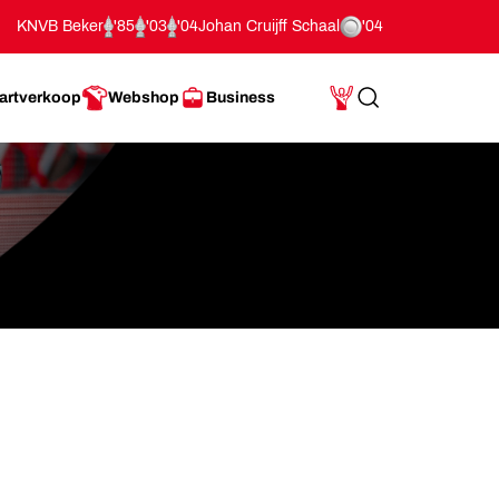
KNVB Beker
'85
'03
'04
Johan Cruijff Schaal
'04
artverkoop
Webshop
Business
Search
Mijn Account