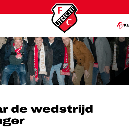
Ka
JD DANKZIJ SLINGER
r de wedstrijd
nger