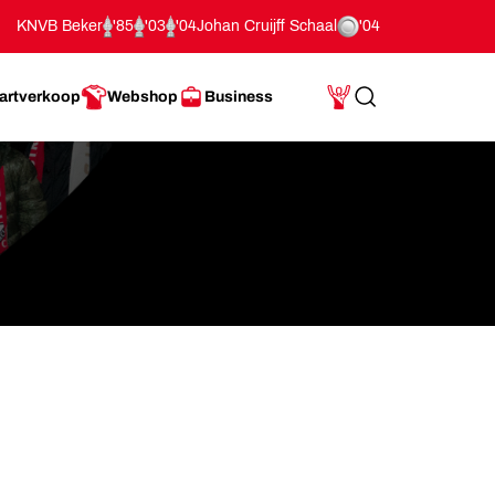
KNVB Beker
'85
'03
'04
Johan Cruijff Schaal
'04
artverkoop
Webshop
Business
Search
Mijn Account