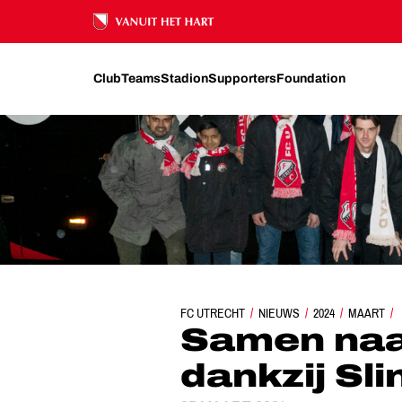
Ons nalatenschap
Club
Teams
Stadion
Supporters
Foundation
FC UTRECHT
NIEUWS
SAMEN NAAR DE WEDSTRI
2024
MAART
Samen naa
dankzij Sli