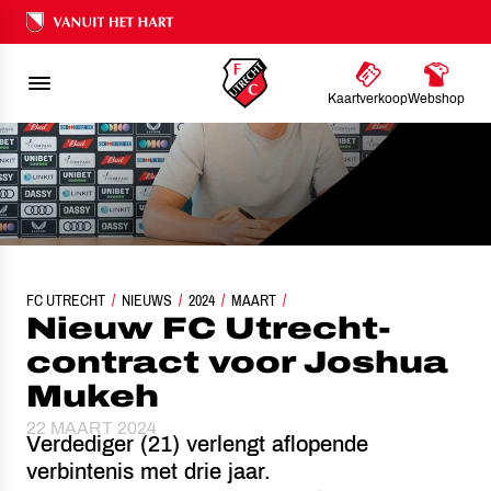
Ons nalatenschap
Kaartverkoop
Webshop
FC UTRECHT
NIEUW FC UTRECHT-CONTRACT VOOR JOSHUA MUKEH
NIEUWS
2024
MAART
Nieuw FC Utrecht-
contract voor Joshua
Mukeh
22 MAART 2024
Verdediger (21) verlengt aflopende
verbintenis met drie jaar.