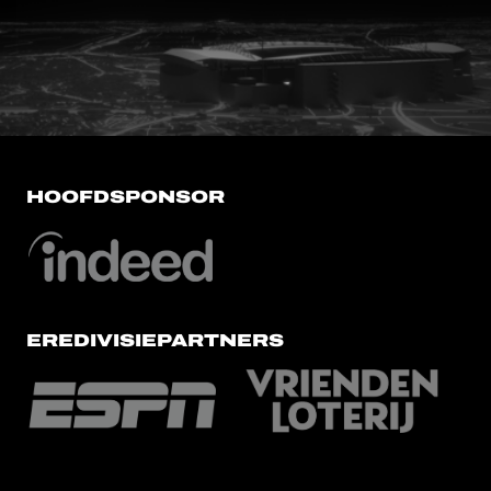
FC Utrecht<br>vanuit<br>het har
HOOFDSPONSOR
EREDIVISIEPARTNERS