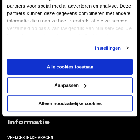
partners voor social media, adverteren en analyse. Deze
partners kunnen deze gegevens combineren met andere
Volg ons ook via
informatie die u aan ze heeft verstrekt of die ze hebben
verzameld op basis van uw gebruik van hun services. Je
kan je toestemming beheren op de Cookiepagina.
Navigeer naar
Instellingen
CLUB
FOUNDATION
Alle cookies toestaan
TEAMS
KAARTVERKOOP
STADION
BUSINESS
Aanpassen
SUPPORTERS
Alleen noodzakelijke cookies
Informatie
VEELGESTELDE VRAGEN