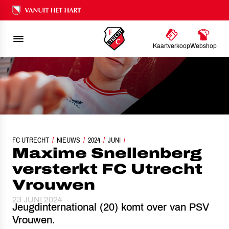
Ons nalatenschap
Kaartverkoop
Webshop
FC UTRECHT
MAXIME SNELLENBERG VERSTERKT FC UTRECHT VROUWEN
NIEUWS
2024
JUNI
Maxime Snellenberg
versterkt FC Utrecht
Vrouwen
23 JUNI 2024
Jeugdinternational (20) komt over van PSV
Vrouwen.