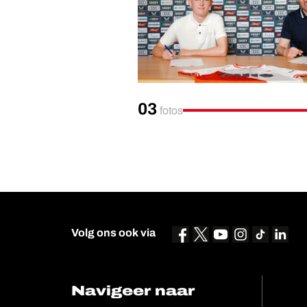
03
fotos
Volg ons ook via
Navigeer naar