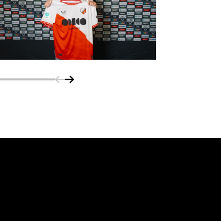
Schuif naar links
Schuif naar rechts
vanuit<br>het hart