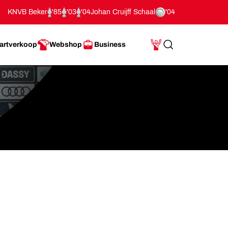
KNVB Beker
'85
'03
'04
Johan Cruijff Schaal
'04
artverkoop
Webshop
Business
Search
Mijn Account