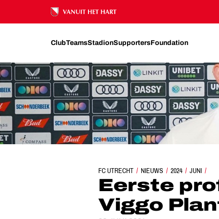
Ons nalatenschap
Club
Teams
Stadion
Supporters
Foundation
FC UTRECHT
EERSTE PROFCONTRACT VOOR
NIEUWS
2024
JUNI
Eerste pro
Viggo Plan