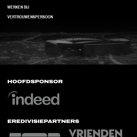
WERKEN BIJ
VERTROUWENSPERSOON
FC Utrecht<br>vanuit<br>het har
HOOFDSPONSOR
EREDIVISIEPARTNERS