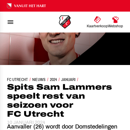
Ons nalatenschap
Kaartverkoop
Webshop
FC UTRECHT
SPITS SAM LAMMERS SPEELT REST VAN SEIZOEN VOOR FC UTRE
NIEUWS
2024
JANUARI
Spits Sam Lammers
speelt rest van
seizoen voor
FC Utrecht
10 JANUARI 2024
Aanvaller (26) wordt door Domstedelingen