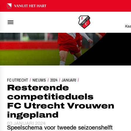
Ons nalatenschap
Kaa
FC UTRECHT
RESTERENDE COMPETITIEDUELS FC UTRECHT VROUWEN INGEPL
NIEUWS
2024
JANUARI
Resterende
competitieduels
FC Utrecht Vrouwen
ingepland
03 JANUARI 2024
Speelschema voor tweede seizoenshelft