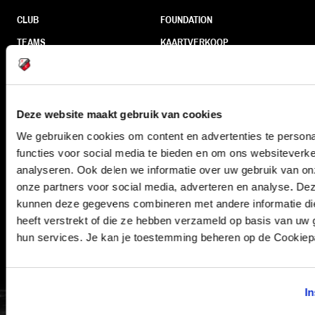
CLUB
FOUNDATION
TEAMS
KAARTVERKOOP
STADION
BUSINESS
SUPPORTERS
Deze website maakt gebruik van cookies
We gebruiken cookies om content en advertenties te persona
Informatie
functies voor social media te bieden en om ons websiteverke
analyseren. Ook delen we informatie over uw gebruik van on
VEELGESTELDE VRAGEN
onze partners voor social media, adverteren en analyse. De
kunnen deze gegevens combineren met andere informatie di
CONTACT
heeft verstrekt of die ze hebben verzameld op basis van uw 
WERKEN BIJ
hun services. Je kan je toestemming beheren op de Cookiep
VERTROUWENSPERSOON
In
FC Utrecht<br>vanuit<br>het har