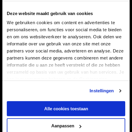
Navigeer naar
Deze website maakt gebruik van cookies
CLUB
FOUNDATION
We gebruiken cookies om content en advertenties te
TEAMS
KAARTVERKOOP
personaliseren, om functies voor social media te bieden
en om ons websiteverkeer te analyseren. Ook delen we
STADION
BUSINESS
informatie over uw gebruik van onze site met onze
SUPPORTERS
partners voor social media, adverteren en analyse. Deze
partners kunnen deze gegevens combineren met andere
informatie die u aan ze heeft verstrekt of die ze hebben
verzameld op basis van uw gebruik van hun services. Je
Informatie
kan je toestemming beheren op de Cookiepagina.
VEELGESTELDE VRAGEN
Instellingen
CONTACT
WERKEN BIJ
Alle cookies toestaan
VERTROUWENSPERSOON
Aanpassen