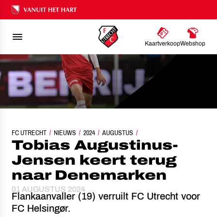
Ons nalatenschap
Kaartverkoop
Webshop
FC UTRECHT
TOBIAS AUGUSTINUS-JENSEN KEERT TERUG NAAR DENEMAR
NIEUWS
2024
AUGUSTUS
Tobias Augustinus-
Jensen keert terug
naar Denemarken
01 AUGUSTUS 2024
Flankaanvaller (19) verruilt FC Utrecht voor
FC Helsingør.