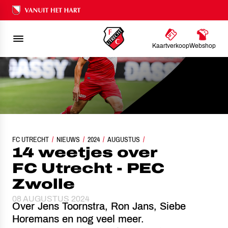
Ons nalatenschap
Kaartverkoop
Webshop
FC UTRECHT
NIEUWS
14 WEETJES OVER FC UTRECHT - PEC ZWOLLE
2024
AUGUSTUS
14 weetjes over
FC Utrecht - PEC
Zwolle
08 AUGUSTUS 2024
Over Jens Toornstra, Ron Jans, Siebe
Horemans en nog veel meer.