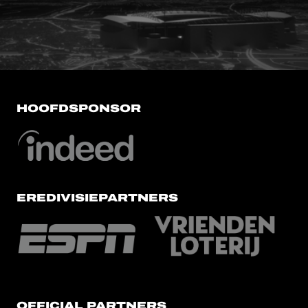
FC Utrecht<br>vanuit<br>het har
HOOFDSPONSOR
EREDIVISIEPARTNERS
OFFICIAL PARTNERS