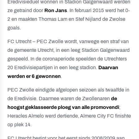
Eredivisieduel wonnen in Stadion Galgenwaard werden
ze getraind door
Ron Jans
. In februari 2015 werd het 0-
2 en maakten Thomas Lam en Stef Nijland de Zwolse
goals.
FC Utrecht – PEC Zwolle wordt, vanwege een straf van
de gemeente Utrecht, in een leeg Stadion Galgenwaard
gespeeld. In de coronaperiode speelden de Utrechters
20 Eredivisiepartijen in een leeg stadion.
Daarvan
werden er 6 gewonnen
.
PEC Zwolle eindigde afgelopen seizoen als twaalfde in
de Eredivisie. Daarmee waren de Zwollenaren
de
hoogst geklasseerde ploeg van alle promovendi
;
Heracles Almelo werd dertiende, Almere City FC finishte
op plek 14.
FC Utrecht begint voor het eerst sinds 2008/2009 aan