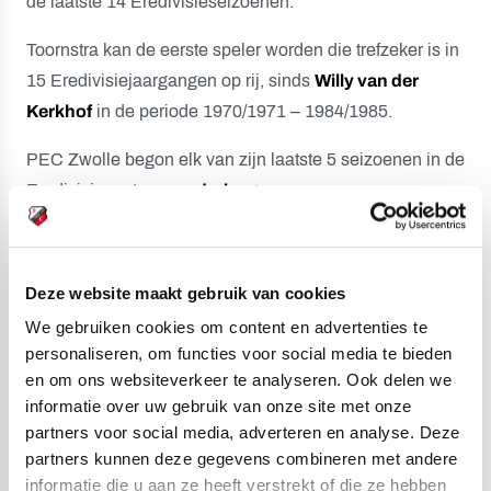
de laatste 14 Eredivisieseizoenen.
Toornstra kan de eerste speler worden die trefzeker is in
15 Eredivisiejaargangen op rij, sinds
Willy van der
Kerkhof
in de periode 1970/1971 – 1984/1985.
PEC Zwolle begon elk van zijn laatste 5 seizoenen in de
Eredivisie met
een nederlaag
.
FC Utrecht’s
Nick Viergever
is de enige huidige
Eredivisiespeler die speelminuten maakte in elk van de
Deze website maakt gebruik van cookies
laatste 16 Eredivisiejaargangen.
We gebruiken cookies om content en advertenties te
FC Utrecht-verdediger
Siebe Horemans
is samen met
personaliseren, om functies voor social media te bieden
RKC Waalwijk-speler Julian Lelieveld de enige
en om ons websiteverkeer te analyseren. Ook delen we
informatie over uw gebruik van onze site met onze
veldspeler die in de voorbije 2 Eredivisiecampagnes in
partners voor social media, adverteren en analyse. Deze
alle 68 speelrondes speelminuten maakte. Horemans
partners kunnen deze gegevens combineren met andere
kwam in elk van die 68 duels uit voor Excelsior.
informatie die u aan ze heeft verstrekt of die ze hebben