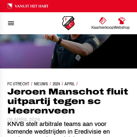
Ons nalatenschap
Kaartverkoop
Webshop
FC UTRECHT
JEROEN MANSCHOT FLUIT UITPARTIJ TEGEN SC HEERENVEEN
NIEUWS
2024
APRIL
Jeroen Manschot fluit
uitpartij tegen sc
Heerenveen
04 APRIL 2024
KNVB stelt arbitrale teams aan voor
komende wedstrijden in Eredivisie en