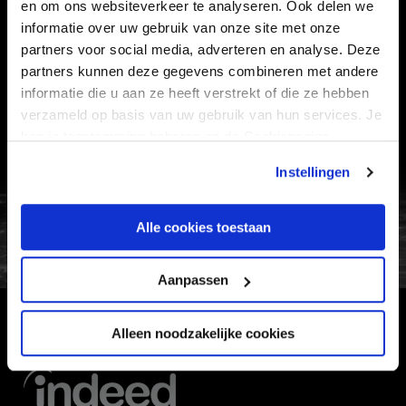
en om ons websiteverkeer te analyseren. Ook delen we
Informatie
informatie over uw gebruik van onze site met onze
partners voor social media, adverteren en analyse. Deze
VEELGESTELDE VRAGEN
partners kunnen deze gegevens combineren met andere
CONTACT
informatie die u aan ze heeft verstrekt of die ze hebben
verzameld op basis van uw gebruik van hun services. Je
WERKEN BIJ
kan je toestemming beheren op de Cookiepagina.
VERTROUWENSPERSOON
Instellingen
FC Utrecht<br>vanuit<br>het har
Alle cookies toestaan
Aanpassen
Alleen noodzakelijke cookies
HOOFDSPONSOR