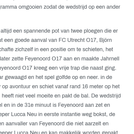
rogramma omgooien zodat de wedstrijd op een ander
altijd een spannende pot van twee ploegen die er
uut een goede aanval van FC Utrecht O17, Björn
afte zichzelf in een positie om te schieten, het
l later zette Feyenoord O17 aan en maakte Jahrnell
yenoord O17 kreeg een vrije trap die naast ging.
r gewaagd en het spel golfde op en neer. in de
 op avontuur en schiet vanaf rand 16 meter op het
heeft niet veel moeite en pakt de bal. De wedstrijd
pel en in de 31e minuut is Feyenoord aan zet en
eper Lucca Neu in eerste instantie weg bokst, de
n aanvaller van Feyenoord die niet aarzelt en
p keeper Lucca Neu en kan makkelijk worden gepakt.