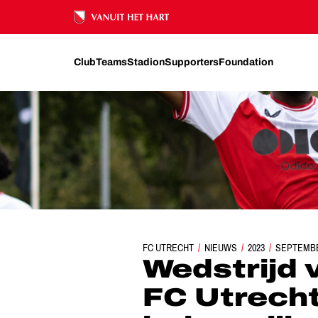
Ons nalatenschap
Club
Teams
Stadion
Supporters
Foundation
FC UTRECHT
WEDSTRIJD VAN DE WEEK: FC UTRE
NIEUWS
2023
SEPTEMB
Wedstrijd 
FC Utrecht