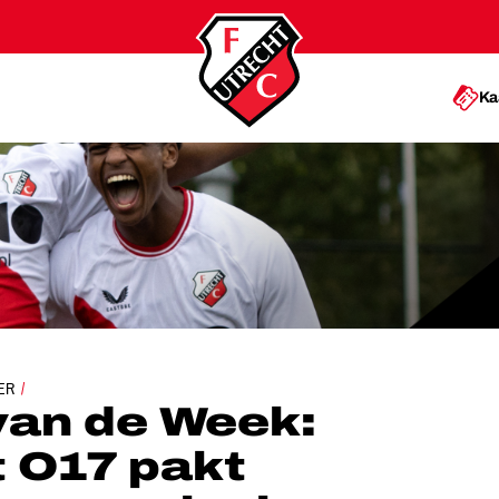
Ka
CHT O17 PAKT BELANGRIJKE OVERWINNING
ER
van de Week:
 O17 pakt