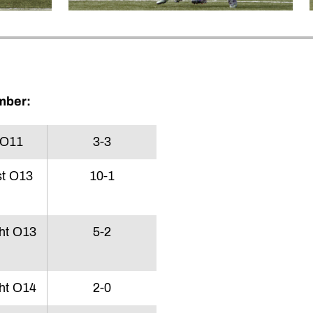
mber:
 O11
3-3
t O13
10-1
ht O13
5-2
ht O14
2-0