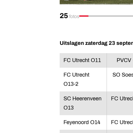
25
fotos
Uitslagen zaterdag 23 septe
FC Utrecht O11
PVCV
FC Utrecht
SO Soes
O13-2
SC Heerenveen
FC Utrec
O13
Feyenoord O14
FC Utrec