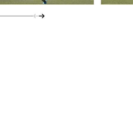
Schuif naar links
Schuif naar rechts