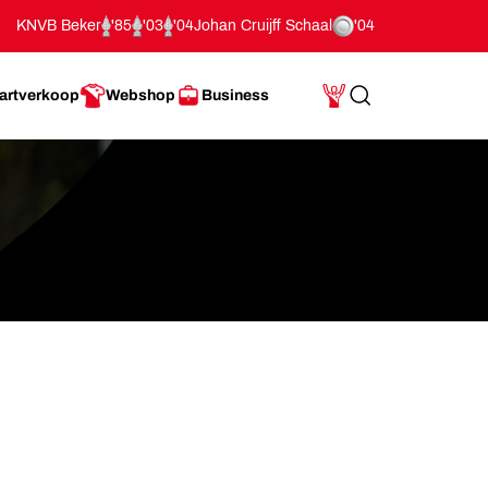
KNVB Beker
'85
'03
'04
Johan Cruijff Schaal
'04
artverkoop
Webshop
Business
Search
Mijn Account