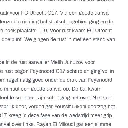
raak voor FC Utrecht O17. Via een goede aanval
Menzo die richting het strafschopgebied ging en de
re hoek plaatste: 1-0. Voor rust kwam FC Utrecht
 doelpunt. We gingen de rust in met een stand van
e in de rust aanvaller Melih Junuzov voor
de rust begon Feyenoord O17 scherp en ging vol in
am regelmatig goed onder de druk van Feyenoord
4e minuut een goede aanval op. De bal kwam
oot te schieten, zijn schot ging net over. Niet veel
rlijk door, verdediger Youssif Dikeni doorzag het
17 kreeg in deze fase van de wedstrijd meer grip.
anval over links. Rayan El Miloudi gaf een slimme