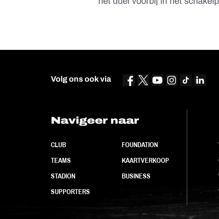
het duel voorbij in het schake
Volg ons ook via
Navigeer naar
CLUB
FOUNDATION
TEAMS
KAARTVERKOOP
STADION
BUSINESS
SUPPORTERS