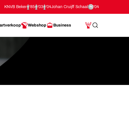
KNVB Beker
'85
'03
'04
Johan Cruijff Schaal
'04
artverkoop
Webshop
Business
Search
Mijn Account