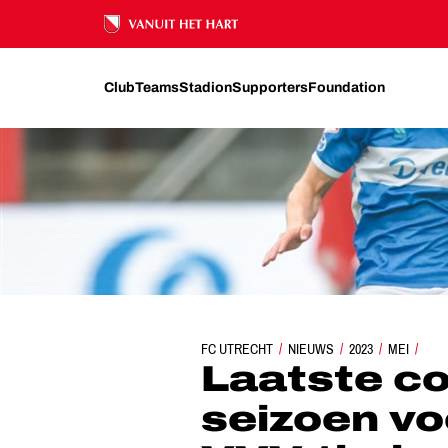
Ons nalatenschap
Club
Teams
Stadion
Supporters
Foundation
LAATSTE COMPETITIEDUEL VAN SEIZOEN V
FC UTRECHT
NIEUWS
2023
MEI
Laatste co
seizoen vo