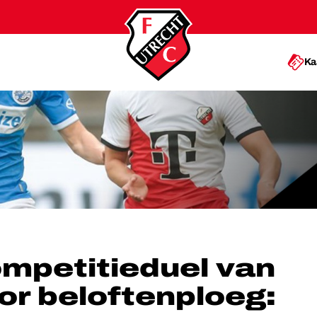
Ka
OOR BELOFTENPLOEG: VVV-THUIS
mpetitieduel van
or beloftenploeg: