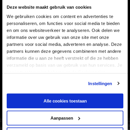
CLUB
FOUNDATION
Deze website maakt gebruik van cookies
We gebruiken cookies om content en advertenties te
TEAMS
KAARTVERKOOP
personaliseren, om functies voor social media te bieden
STADION
BUSINESS
en om ons websiteverkeer te analyseren. Ook delen we
SUPPORTERS
informatie over uw gebruik van onze site met onze
partners voor social media, adverteren en analyse. Deze
partners kunnen deze gegevens combineren met andere
informatie die u aan ze heeft verstrekt of die ze hebben
Informatie
verzameld op basis van uw gebruik van hun services. Je
kan je toestemming beheren op de Cookiepagina.
VEELGESTELDE VRAGEN
Instellingen
CONTACT
WERKEN BIJ
Alle cookies toestaan
VERTROUWENSPERSOON
Aanpassen
FC Utrecht<br>vanuit<br>het har