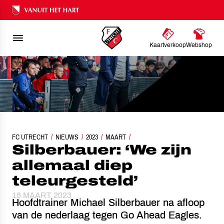
Ons nalatenschap
Kaartverkoop
Webshop
FC UTRECHT
SILBERBAUER: ‘WE ZIJN ALLEMAAL DIEP TELEURGESTELD’
NIEUWS
2023
MAART
Silberbauer: ‘We zijn
allemaal diep
teleurgesteld’
18 MAART 2023
Hoofdtrainer Michael Silberbauer na afloop
van de nederlaag tegen Go Ahead Eagles.