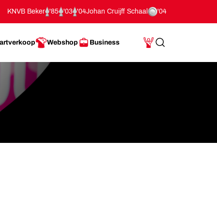
KNVB Beker
'85
'03
'04
Johan Cruijff Schaal
'04
artverkoop
Webshop
Business
Search
Mijn Account