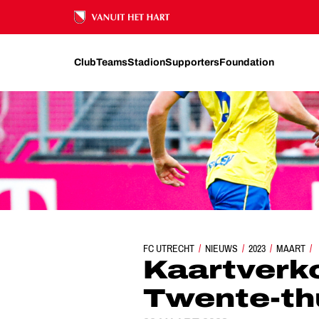
Ons nalatenschap
Club
Teams
Stadion
Supporters
Foundation
FC UTRECHT
KAARTVERKOOP VOOR FC TW
NIEUWS
2023
MAART
Kaartverk
Twente-thu