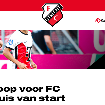
Ka
ENTE-THUIS VAN START
oop voor FC
is van start