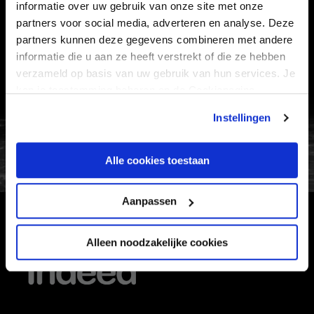
informatie over uw gebruik van onze site met onze
VEELGESTELDE VRAGEN
partners voor social media, adverteren en analyse. Deze
CONTACT
partners kunnen deze gegevens combineren met andere
informatie die u aan ze heeft verstrekt of die ze hebben
WERKEN BIJ
verzameld op basis van uw gebruik van hun services. Je
VERTROUWENSPERSOON
kan je toestemming beheren op de Cookiepagina.
Instellingen
FC Utrecht<br>vanuit<br>het har
Alle cookies toestaan
Aanpassen
HOOFDSPONSOR
Alleen noodzakelijke cookies