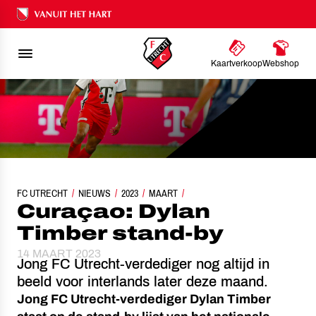
Ons nalatenschap
Kaartverkoop
Webshop
FC UTRECHT
NIEUWS
CURAÇAO: DYLAN TIMBER STAND-BY
2023
MAART
Curaçao: Dylan
Timber stand-by
14 MAART 2023
Jong FC Utrecht-verdediger nog altijd in
beeld voor interlands later deze maand.
Jong FC Utrecht-verdediger Dylan Timber