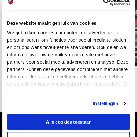
Deze website maakt gebruik van cookies
We gebruiken cookies om content en advertenties te
personaliseren, om functies voor social media te bieden
en om ons websiteverkeer te analyseren. Ook delen we
informatie over uw gebruik van onze site met onze
partners voor social media, adverteren en analyse. Deze
partners kunnen deze gegevens combineren met andere
informatie die u aan ze heeft verstrekt of die ze hebben
03
fotos
verzameld op basis van uw gebruik van hun services. Je
kan je toestemming beheren op de Cookiepagina.
Instellingen
Alle cookies toestaan
Volg ons ook via