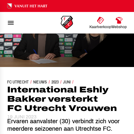
Ons nalatenschap
Kaartverkoop
Webshop
FC UTRECHT
INTERNATIONAL ESHLY BAKKER VERSTERKT FC UTRECHT VROUWEN
NIEUWS
2023
JUNI
International Eshly
Bakker versterkt
FC Utrecht Vrouwen
19 JUNI 2023
Ervaren aanvalster (30) verbindt zich voor
meerdere seizoenen aan Utrechtse FC.