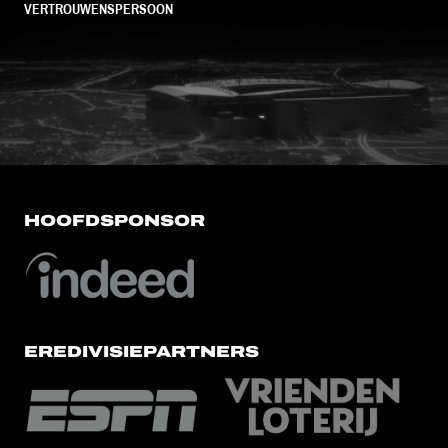
VERTROUWENSPERSOON
FC Utrecht<br>vanuit<br>het har
HOOFDSPONSOR
EREDIVISIEPARTNERS