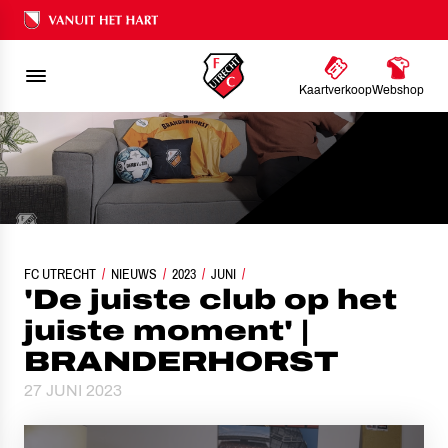
Ons nalatenschap
Kaartverkoop
Webshop
FC UTRECHT
'DE JUISTE CLUB OP HET JUISTE MOMENT' | BRANDERHORST
NIEUWS
2023
JUNI
'De juiste club op het
juiste moment' |
BRANDERHORST
27 JUNI 2023