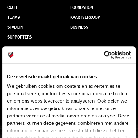
CLUB
FOUNDATION
TEAMS
KAARTVERKOOP
STADION
BUSINESS
SUPPORTERS
Informatie
Deze website maakt gebruik van cookies
VEELGESTELDE VRAGEN
We gebruiken cookies om content en advertenties te
CONTACT
personaliseren, om functies voor social media te bieden
WERKEN BIJ
en om ons websiteverkeer te analyseren. Ook delen we
informatie over uw gebruik van onze site met onze
VERTROUWENSPERSOON
partners voor social media, adverteren en analyse. Deze
partners kunnen deze gegevens combineren met andere
FC Utrecht<br>vanuit<br>het har
informatie die u aan ze heeft verstrekt of die ze hebben
verzameld op basis van uw gebruik van hun services. Je