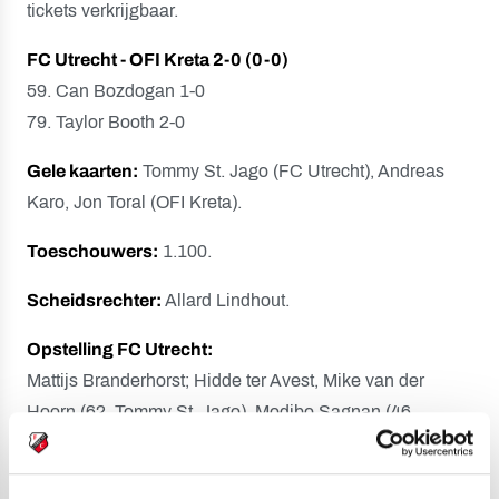
tickets verkrijgbaar.
FC Utrecht - OFI Kreta 2-0 (0-0)
59. Can Bozdogan 1-0
79. Taylor Booth 2-0
Gele kaarten:
Tommy St. Jago (FC Utrecht), Andreas
Karo, Jon Toral (OFI Kreta).
Toeschouwers:
1.100.
Scheidsrechter:
Allard Lindhout.
Opstelling FC Utrecht:
Mattijs Branderhorst; Hidde ter Avest, Mike van der
Hoorn (62. Tommy St. Jago), Modibo Sagnan (46.
Christopher Mamengi), Souffian El Karouani; Can
Bozdogan (60. Ivar Jenner), Jens Toornstra, Zakaria