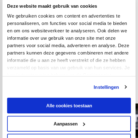
Labyad (46. Taylor Booth); Mats Seuntjens (86. Adrian
Deze website maakt gebruik van cookies
Blake), Isac Lidberg (60. Anthony Descotte), Bart
We gebruiken cookies om content en advertenties te
Ramselaar.
personaliseren, om functies voor social media te bieden
en om ons websiteverkeer te analyseren. Ook delen we
Opstelling OFI Kreta:
informatie over uw gebruik van onze site met onze
Nikos Christogeorgos (63. Dimitris Sotirou); Leroy
partners voor social media, adverteren en analyse. Deze
Abanda, Eric Larsson, Andreas Karo (63. Vasilis
partners kunnen deze gegevens combineren met andere
Lampropoulos), Triantafyllos Pasalidis; Praxitelis
informatie die u aan ze heeft verstrekt of die ze hebben
Vouros, Assane Diousse (71. Luiz Phellype), Miguel
verzameld op basis van uw gebruik van hun services. Je
kan je toestemming beheren op de Cookiepagina.
Mellado; Adrian Riera (46. Jon Toral), Thievy Bifouma
(76. Juan Neira), Nouha Dicko (63. Marko Bakic).
Instellingen
Alle cookies toestaan
Aanpassen