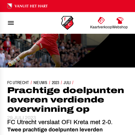
Ons nalatenschap
Kaartverkoop
Webshop
FC UTRECHT
PRACHTIGE DOELPUNTEN LEVEREN VERDIENDE OVERWINNING OP
NIEUWS
2023
JULI
Prachtige doelpunten
leveren verdiende
overwinning op
29 JULI 2023
FC Utrecht verslaat OFI Kreta met 2-0.
Twee prachtige doelpunten leverden