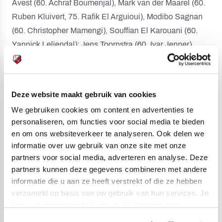
Avest (60. Achraf Boumenjal), Mark van der Maarel (60.
Ruben Kluivert, 75. Rafik El Arguioui), Modibo Sagnan
(60. Christopher Mamengi), Souffian El Karouani (60.
Yannick Leliendal); Jens Toornstra (60. Ivar Jenner),
Can Bozdogan (60. Lynden Edhart), Zakaria Labyad (60.
Aurelio Oehlers); Victor Jensen (46. Luuk Brouwers),
Mats Seuntjens (60. Jesse van de Haar), Ole Romeny
Deze website maakt gebruik van cookies
(46. Othmane Boussaid).
We gebruiken cookies om content en advertenties te
Opstelling Sporting Charleroi:
personaliseren, om functies voor social media te bieden
en om ons websiteverkeer te analyseren. Ook delen we
Hervé Koffi (46. Pierre Patron), Zan Rogelj (65. Nikola
informatie over uw gebruik van onze site met onze
Stulic), Stelios Andreou (74. Jonas Bager), Damien
partners voor social media, adverteren en analyse. Deze
Marcq, Stefan Knezevic (81. Valentine Ozornwafor);
partners kunnen deze gegevens combineren met andere
Marco Ilaimaharitra (81. Amir Hosseinzadeh), Adem
informatie die u aan ze heeft verstrekt of die ze hebben
Zorgane, Daan Heymans (77. Mitchy Ntelo), Isaac
verzameld op basis van uw gebruik van hun services. Je
Mbenza (77. Romeo Monticelli); Oday Dabbagh (65.
kan je toestemming beheren op de Cookiepagina.
Antoine Bernier), Youssouph Badji (65. Julien