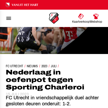
Ons nalatenschap
Kaartverkoop
Webshop
FC UTRECHT
NEDERLAAG IN OEFENPOT TEGEN SPORTING CHARLEROI
NIEUWS
2023
JULI
Nederlaag in
oefenpot tegen
Sporting Charleroi
15 JULI 2023
FC Utrecht in vriendschappelijk duel achter
gesloten deuren onderuit: 1-2.