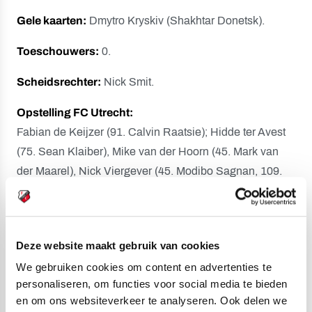
Gele kaarten:
Dmytro Kryskiv (Shakhtar Donetsk).
Toeschouwers:
0.
Scheidsrechter:
Nick Smit.
Opstelling FC Utrecht:
Fabian de Keijzer (91. Calvin Raatsie); Hidde ter Avest
(75. Sean Klaiber), Mike van der Hoorn (45. Mark van
der Maarel), Nick Viergever (45. Modibo Sagnan, 109.
Christopher Mamengi), Souffian El Karouani (75.
Djevencio van der Kust); Luuk Brouwers (61. Victor
Jensen), Jens Toornstra (75. Ivar Jenner), Mats
Deze website maakt gebruik van cookies
Seuntjens (61. Zakaria Labyad); Marouan Azarkan (61.
We gebruiken cookies om content en advertenties te
Othmane Boussaid, 90. Tommy St. Jago), Tasos
personaliseren, om functies voor social media te bieden
Douvikas (45. Isac Lidberg, 91. Anthony Descotte), Bart
en om ons websiteverkeer te analyseren. Ook delen we
Ramselaar (75. Adrian Blake).