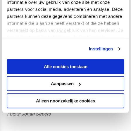
informatie over uw gebruik van onze site met onze
partners voor social media, adverteren en analyse. Deze
Opstelling Shakhtar Donetsk:
partners kunnen deze gegevens combineren met andere
Dmytro Riznyk (31. Anatoliy Trubin, 61. Denys
informatie die u aan ze heeft verstrekt of die ze hebben
Tvardovskiy); Giorgi Gocholeishvili (61. Yukhym
verzameld op basis van uw gebruik van hun services. Je
Konoplya, 106. Oleksiy Kashchuk), Valeriy Bondar (61.
kan je toestemming beheren op de Cookiepagina.
Eduard Kozik), Mykola Matviienko (61. Yaroslav
Instellingen
Rakitskiy), Dmytro Topalov (61. Viktor Kornienko); Artem
Bondarenko (61. Yegor Nazaryna), Georgiy Sudakov
Alle cookies toestaan
(61. Anton Gluschenko), Dmytro Kryskiv (61. Oleg
Ocheretko, 91. Danylo Sikan); Oleksandr Zubkov (44.
Aanpassen
Khusrav Toirov, 91. Denil Castillo), Lassina Traoré (61.
Kevin Kelsy), Bogdan Viunnyk (31. Newerton, 61.
Alleen noodzakelijke cookies
Oleksiy Kashchuk).
Foto's: Johan Sepers