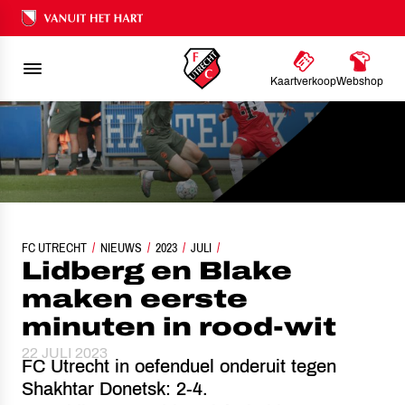
Ons nalatenschap
Kaartverkoop
Webshop
FC UTRECHT
LIDBERG EN BLAKE MAKEN EERSTE MINUTEN IN ROOD-WIT
NIEUWS
2023
JULI
Lidberg en Blake
maken eerste
minuten in rood-wit
22 JULI 2023
FC Utrecht in oefenduel onderuit tegen
Shakhtar Donetsk: 2-4.