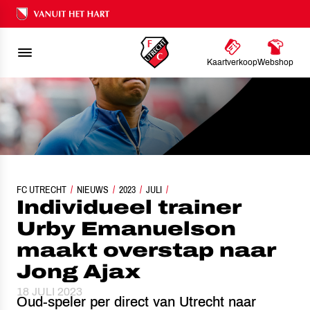
Ons nalatenschap
Kaartverkoop
Webshop
INDIVIDUEEL TRAINER URBY EMANUELSON MAAKT OVERSTAP NAAR JONG A
FC UTRECHT
NIEUWS
2023
JULI
Individueel trainer
Urby Emanuelson
maakt overstap naar
Jong Ajax
18 JULI 2023
Oud-speler per direct van Utrecht naar