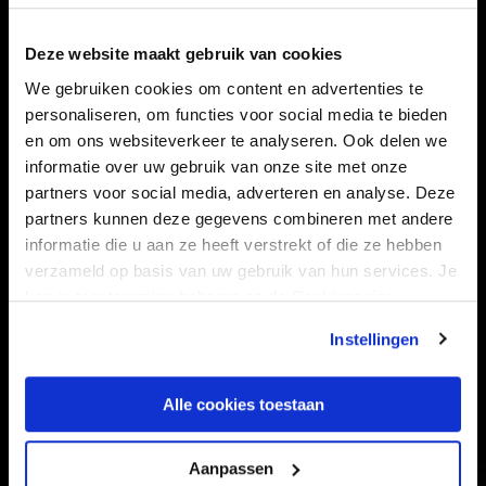
Navigeer naar
Deze website maakt gebruik van cookies
CLUB
FOUNDATION
We gebruiken cookies om content en advertenties te
personaliseren, om functies voor social media te bieden
TEAMS
KAARTVERKOOP
en om ons websiteverkeer te analyseren. Ook delen we
STADION
BUSINESS
informatie over uw gebruik van onze site met onze
SUPPORTERS
partners voor social media, adverteren en analyse. Deze
partners kunnen deze gegevens combineren met andere
informatie die u aan ze heeft verstrekt of die ze hebben
verzameld op basis van uw gebruik van hun services. Je
Informatie
kan je toestemming beheren op de Cookiepagina.
VEELGESTELDE VRAGEN
Instellingen
CONTACT
Alle cookies toestaan
WERKEN BIJ
VERTROUWENSPERSOON
Aanpassen