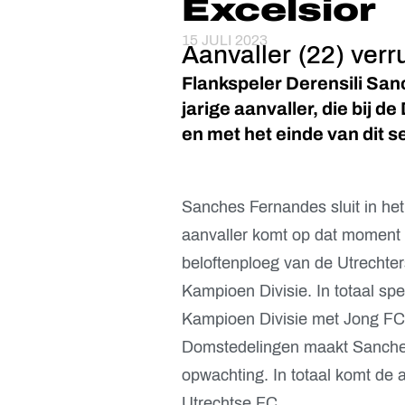
Excelsior
15 JULI 2023
Aanvaller (22) verru
Flankspeler Derensili San
jarige aanvaller, die bij 
en met het einde van dit s
Sanches Fernandes sluit in het
aanvaller komt op dat moment o
beloftenploeg van de Utrechter
Kampioen Divisie. In totaal sp
Kampioen Divisie met Jong FC U
Domstedelingen maakt Sanches 
opwachting. In totaal komt de aa
Utrechtse FC.