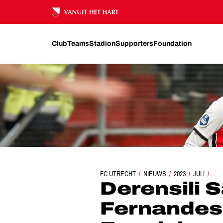
Ons nalatenschap
Club
Teams
Stadion
Supporters
Foundation
FC UTRECHT
DERENSILI SANCHES FERNANDES V
NIEUWS
2023
JULI
Derensili 
Fernandes