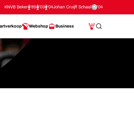
KNVB Beker
'85
'03
'04
Johan Cruijff Schaal
'04
artverkoop
Webshop
Business
Search
Mijn Account