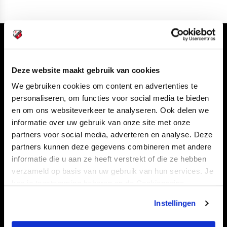
Volg ons ook via
Deze website maakt gebruik van cookies
We gebruiken cookies om content en advertenties te
personaliseren, om functies voor social media te bieden
Navigeer naar
en om ons websiteverkeer te analyseren. Ook delen we
informatie over uw gebruik van onze site met onze
CLUB
FOUNDATION
partners voor social media, adverteren en analyse. Deze
TEAMS
KAARTVERKOOP
partners kunnen deze gegevens combineren met andere
informatie die u aan ze heeft verstrekt of die ze hebben
STADION
BUSINESS
verzameld op basis van uw gebruik van hun services. Je
SUPPORTERS
kan je toestemming beheren op de Cookiepagina.
Instellingen
Informatie