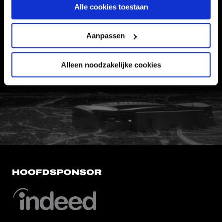
Alle cookies toestaan
VEELGESTELDE VRAGEN
CONTACT
Aanpassen
WERKEN BIJ
Alleen noodzakelijke cookies
VERTROUWENSPERSOON
FC Utrecht<br>vanuit<br>het har
HOOFDSPONSOR