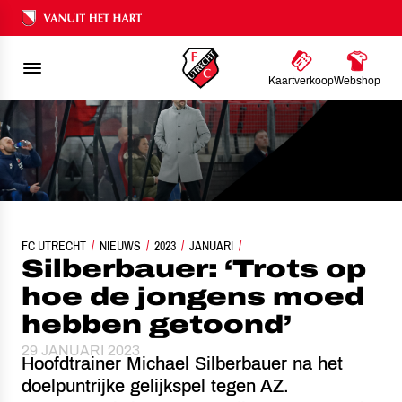
Ons nalatenschap
Kaartverkoop
Webshop
FC UTRECHT
SILBERBAUER: ‘TROTS OP HOE DE JONGENS MOED HEBBEN GETO
NIEUWS
2023
JANUARI
Silberbauer: ‘Trots op
hoe de jongens moed
hebben getoond’
29 JANUARI 2023
Hoofdtrainer Michael Silberbauer na het
doelpuntrijke gelijkspel tegen AZ.