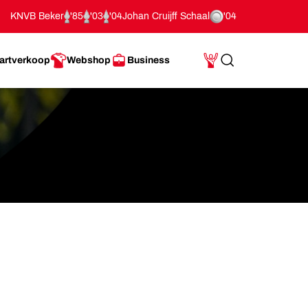
KNVB Beker
'85
'03
'04
Johan Cruijff Schaal
'04
artverkoop
Webshop
Business
Search
Mijn Account