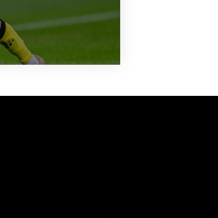
vanuit<br>het hart