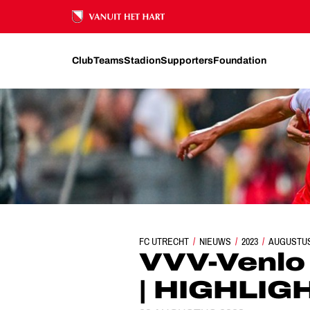
Ons nalatenschap
Club
Teams
Stadion
Supporters
Foundation
FC UTRECHT
NIEUWS
VVV-VENLO - JONG F
2023
AUGUSTU
VVV-Venlo 
| HIGHLIG