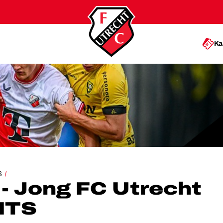
Ka
C UTRECHT | HIGHLIGHTS
S
- Jong FC Utrecht
HTS