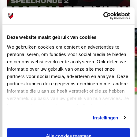
Deze website maakt gebruik van cookies
We gebruiken cookies om content en advertenties te
personaliseren, om functies voor social media te bieden
en om ons websiteverkeer te analyseren. Ook delen we
informatie over uw gebruik van onze site met onze
partners voor social media, adverteren en analyse. Deze
partners kunnen deze gegevens combineren met andere
informatie die u aan ze heeft verstrekt of die ze hebben
verzameld op basis van uw gebruik van hun services. Je
11
kan je toestemming beheren op de Cookiepagina.
fotos
Instellingen
Alle cookies toestaan