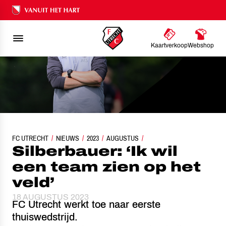
Ons nalatenschap
Kaartverkoop
Webshop
FC UTRECHT
NIEUWS
SILBERBAUER: ‘IK WIL EEN TEAM ZIEN OP HET VELD’
2023
AUGUSTUS
Silberbauer: ‘Ik wil
een team zien op het
veld’
18 AUGUSTUS 2023
FC Utrecht werkt toe naar eerste
thuiswedstrijd.