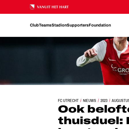
Ons nalatenschap
Club
Teams
Stadion
Supporters
Foundation
FC UTRECHT
OOK BELOFTEN SPELEN EERSTE THUI
NIEUWS
2023
AUGUSTU
Ook beloft
thuisduel: