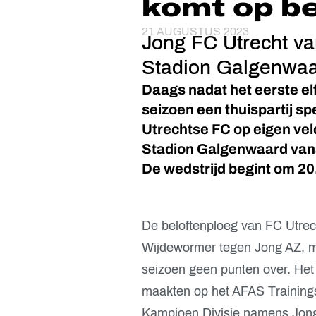
komt op b
21 AUGUSTUS 2023
Jong FC Utrecht va
Stadion Galgenwaa
Daags nadat het eerste elf
seizoen een thuispartij s
Utrechtse FC op eigen veld
Stadion Galgenwaard van
De wedstrijd begint om 20
De beloftenploeg van FC Utrecht
Wijdewormer tegen Jong AZ, ma
seizoen geen punten over. Het 
maakten op het AFAS Training
Kampioen Divisie namens Jong