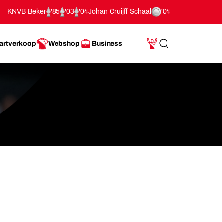
KNVB Beker
'85
'03
'04
Johan Cruijff Schaal
'04
artverkoop
Webshop
Business
Search
Mijn Account