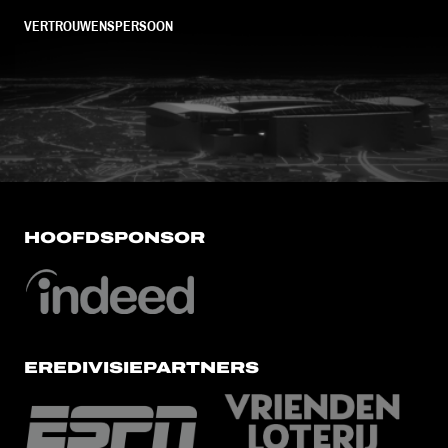
VERTROUWENSPERSOON
FC Utrecht<br>vanuit<br>het har
HOOFDSPONSOR
EREDIVISIEPARTNERS