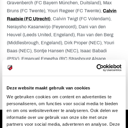
Gravenberch (FC Bayern München, Duitsland), Max
Bruns (FC Twente), Youri Regeer (FC Twente),
Calvin
Raatsie (FC Utrecht)
, Calvin Twigt (FC Volendam),
Neraysho Kasanwirjo (Feyenoord), Dani van den
Heuvel (Leeds United, Engeland), Rav van den Berg
(Middlesbrough, Engeland), Dirk Proper (NEC), Youri
Baas (NEC), Sontje Hansen (NEC), Isaac Babadi
(PSV), Emanuel Emegha (RC Strasbourg Alsace,
Frankrijk), Fedde de Jong (SC Cambuur), Noah Ohio
(Standard Luik, België), Ki-Jana Hoever (Stoke City,
Engeland), Million Manhoef (Vitesse).
Deze website maakt gebruik van cookies
We gebruiken cookies om content en advertenties te
personaliseren, om functies voor social media te bieden
en om ons websiteverkeer te analyseren. Ook delen we
informatie over uw gebruik van onze site met onze
Volg ons ook via
partners voor social media, adverteren en analyse. Deze