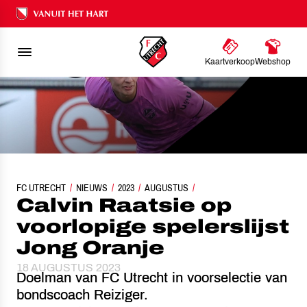
Ons nalatenschap
Kaartverkoop
Webshop
FC UTRECHT
CALVIN RAATSIE OP VOORLOPIGE SPELERSLIJST JONG ORA
NIEUWS
2023
AUGUSTUS
Calvin Raatsie op
voorlopige spelerslijst
Jong Oranje
18 AUGUSTUS 2023
Doelman van FC Utrecht in voorselectie van
bondscoach Reiziger.