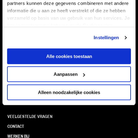
partners kunnen deze gegevens combineren met andere
informatie die u aan ze heeft verstrekt of die ze hebben
verzameld op basis van uw gebruik van hun services. Je
kan je toestemming beheren op de Cookiepagina.
Navigeer naar
Instellingen
CLUB
FOUNDATION
TEAMS
KAARTVERKOOP
Alle cookies toestaan
STADION
BUSINESS
SUPPORTERS
Aanpassen
Alleen noodzakelijke cookies
Informatie
VEELGESTELDE VRAGEN
CONTACT
WERKEN BIJ