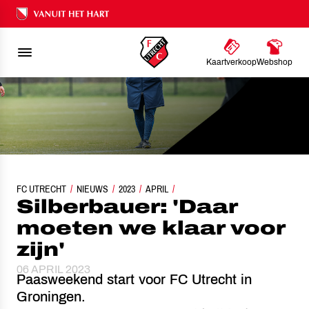
Ons nalatenschap
Kaartverkoop
Webshop
FC UTRECHT
SILBERBAUER: 'DAAR MOETEN WE KLAAR VOOR ZIJN'
NIEUWS
2023
APRIL
Silberbauer: 'Daar
moeten we klaar voor
zijn'
06 APRIL 2023
Paasweekend start voor FC Utrecht in
Groningen.