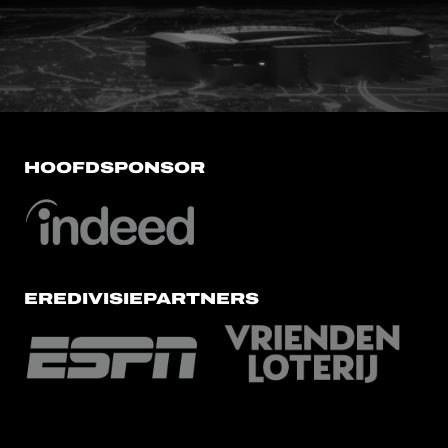
FC Utrecht<br>vanuit<br>het har
HOOFDSPONSOR
EREDIVISIEPARTNERS