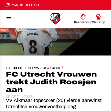
Ons nalatenschap
Kaartverkoop
Webshop
FC UTRECHT
FC UTRECHT VROUWEN TREKT JUDITH ROOSJEN AAN
NIEUWS
2023
APRIL
FC Utrecht Vrouwen
trekt Judith Roosjen
aan
05 APRIL 2023
VV Alkmaar-topscorer (20) vierde aanwinst
Utrechtse vrouwenvoetbalploeg.