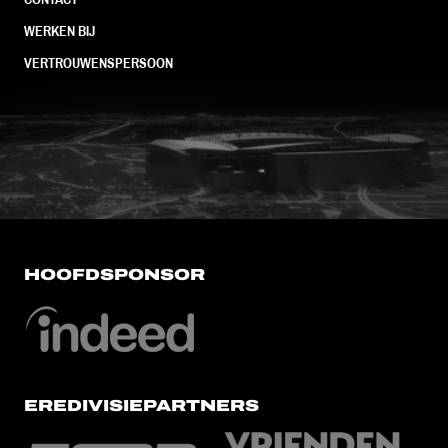
WERKEN BIJ
VERTROUWENSPERSOON
FC Utrecht<br>vanuit<br>het har
HOOFDSPONSOR
EREDIVISIEPARTNERS