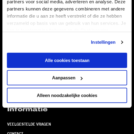
partners voor social media, adverteren en analyse. Deze
Volg ons ook via
partners kunnen deze gegevens combineren met andere
informatie die u aan ze heeft verstrekt of die ze hebben
verzameld op basis van uw gebruik van hun services. Je
kan je toestemming beheren op de Cookiepagina.
Navigeer naar
Instellingen
CLUB
FOUNDATION
Alle cookies toestaan
TEAMS
KAARTVERKOOP
STADION
BUSINESS
Aanpassen
SUPPORTERS
Alleen noodzakelijke cookies
Informatie
VEELGESTELDE VRAGEN
CONTACT