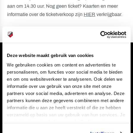
aan om 14.30 uur. Nog geen ticket? Kaarten en meer
informatie over de ticketverkoop zijn
HIER
verkrijgbaar.
Deze website maakt gebruik van cookies
Volg ons ook via
We gebruiken cookies om content en advertenties te
personaliseren, om functies voor social media te bieden
en om ons websiteverkeer te analyseren. Ook delen we
informatie over uw gebruik van onze site met onze
Navigeer naar
partners voor social media, adverteren en analyse. Deze
partners kunnen deze gegevens combineren met andere
CLUB
FOUNDATION
informatie die u aan ze heeft verstrekt of die ze hebben
TEAMS
KAARTVERKOOP
verzameld op basis van uw gebruik van hun services. Je
kan je toestemming beheren op de Cookiepagina.
STADION
BUSINESS
SUPPORTERS