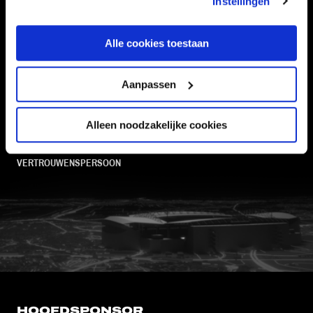
Instellingen
Alle cookies toestaan
Informatie
Aanpassen
VEELGESTELDE VRAGEN
CONTACT
Alleen noodzakelijke cookies
WERKEN BIJ
VERTROUWENSPERSOON
FC Utrecht<br>vanuit<br>het har
HOOFDSPONSOR