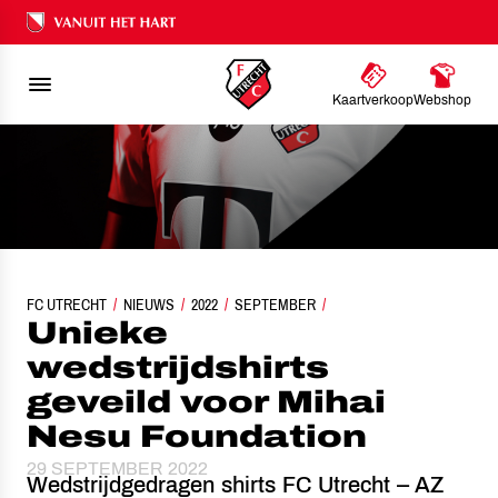
Ons nalatenschap
Kaartverkoop
Webshop
FC UTRECHT
UNIEKE WEDSTRIJDSHIRTS GEVEILD VOOR MIHAI NESU FOUN
NIEUWS
2022
SEPTEMBER
Unieke
wedstrijdshirts
geveild voor Mihai
Nesu Foundation
29 SEPTEMBER 2022
Wedstrijdgedragen shirts FC Utrecht – AZ