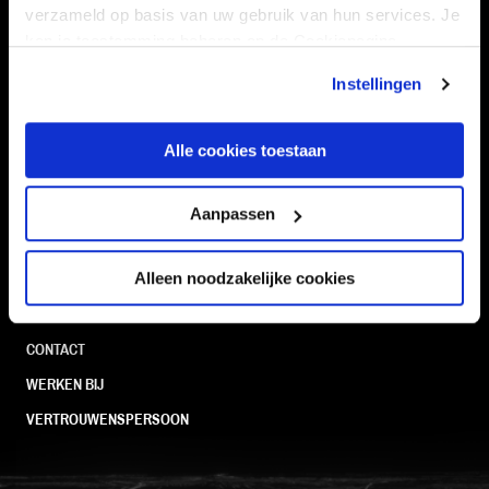
Navigeer naar
verzameld op basis van uw gebruik van hun services. Je
kan je toestemming beheren op de Cookiepagina.
CLUB
FOUNDATION
Instellingen
TEAMS
KAARTVERKOOP
STADION
BUSINESS
Alle cookies toestaan
SUPPORTERS
Aanpassen
Informatie
Alleen noodzakelijke cookies
VEELGESTELDE VRAGEN
CONTACT
WERKEN BIJ
VERTROUWENSPERSOON
FC Utrecht<br>vanuit<br>het har