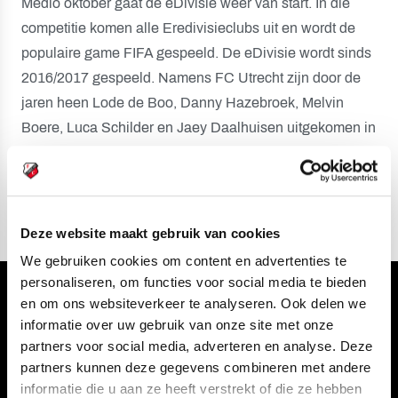
Medio oktober gaat de eDivisie weer van start. In die
competitie komen alle Eredivisieclubs uit en wordt de
populaire game FIFA gespeeld. De eDivisie wordt sinds
2016/2017 gespeeld. Namens FC Utrecht zijn door de
jaren heen Lode de Boo, Danny Hazebroek, Melvin
Boere, Luca Schilder en Jaey Daalhuisen uitgekomen in
die competitie. Van der Mark deed afgelopen seizoen op
huurbasis bij Willem II ervaring op in de eDivisie.
Deze website maakt gebruik van cookies
We gebruiken cookies om content en advertenties te
personaliseren, om functies voor social media te bieden
Volg ons ook via
en om ons websiteverkeer te analyseren. Ook delen we
informatie over uw gebruik van onze site met onze
partners voor social media, adverteren en analyse. Deze
partners kunnen deze gegevens combineren met andere
informatie die u aan ze heeft verstrekt of die ze hebben