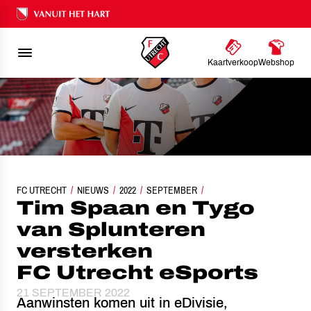
Ons nalatenschap
Kaartverkoop
Webshop
FC UTRECHT
TIM SPAAN EN TYGO VAN SPLUNTEREN VERSTERKEN FC UTRECH
NIEUWS
2022
SEPTEMBER
Tim Spaan en Tygo
van Splunteren
versterken
FC Utrecht eSports
21 SEPTEMBER 2022
Aanwinsten komen uit in eDivisie,