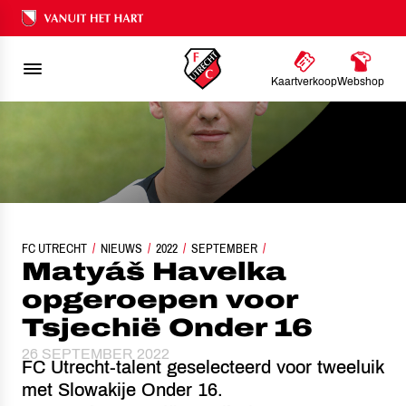
Ons nalatenschap
Kaartverkoop
Webshop
FC UTRECHT
NIEUWS
MATYÁŠ HAVELKA OPGEROEPEN VOOR TSJECHIË ONDER 
2022
SEPTEMBER
Matyáš Havelka
opgeroepen voor
Tsjechië Onder 16
26 SEPTEMBER 2022
FC Utrecht-talent geselecteerd voor tweeluik
met Slowakije Onder 16.