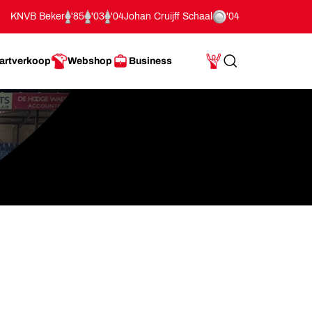
KNVB Beker
'85
'03
'04
Johan Cruijff Schaal
'04
artverkoop
Webshop
Business
Search
Mijn Account