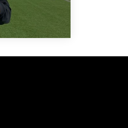
vanuit<br>het hart