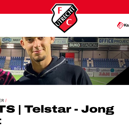
Ka
STAR - JONG FC UTRECHT
ER
 | Telstar - Jong
t