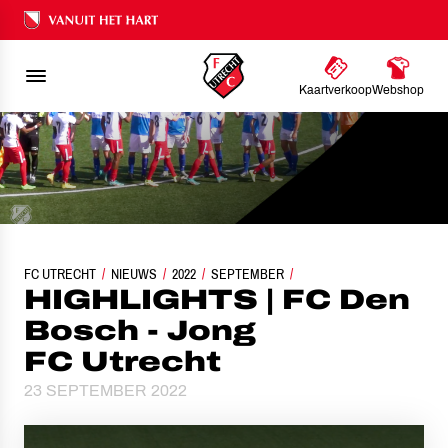
Ons nalatenschap
Kaartverkoop
Webshop
FC UTRECHT
NIEUWS
HIGHLIGHTS | FC DEN BOSCH - JONG FC UTRECHT
2022
SEPTEMBER
HIGHLIGHTS | FC Den
Bosch - Jong
FC Utrecht
23 SEPTEMBER 2022