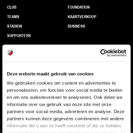
CLUB
FOUNDATION
TEAMS
KAARTVERKOOP
STADION
BUSINESS
SUPPORTERS
Informatie
Deze website maakt gebruik van cookies
VEELGESTELDE VRAGEN
We gebruiken cookies om content en advertenties te
CONTACT
personaliseren, om functies voor social media te bieden
WERKEN BIJ
en om ons websiteverkeer te analyseren. Ook delen we
informatie over uw gebruik van onze site met onze
VERTROUWENSPERSOON
partners voor social media, adverteren en analyse. Deze
partners kunnen deze gegevens combineren met andere
FC Utrecht<br>vanuit<br>het har
informatie die u aan ze heeft verstrekt of die ze hebben
verzameld op basis van uw gebruik van hun services. Je