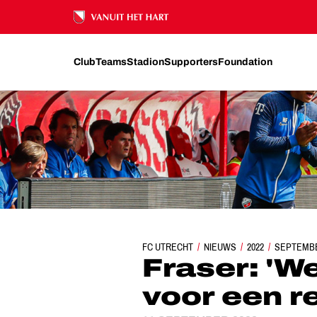
Ons nalatenschap
Club
Teams
Stadion
Supporters
Foundation
FC UTRECHT
NIEUWS
FRASER: 'WE HEBBEN G
2022
SEPTEMB
Fraser: 'W
voor een r