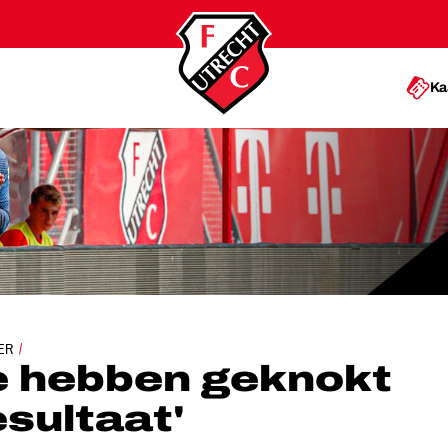
Ka
EKNOKT VOOR EEN RESULTAAT'
ER
e hebben geknokt
esultaat'