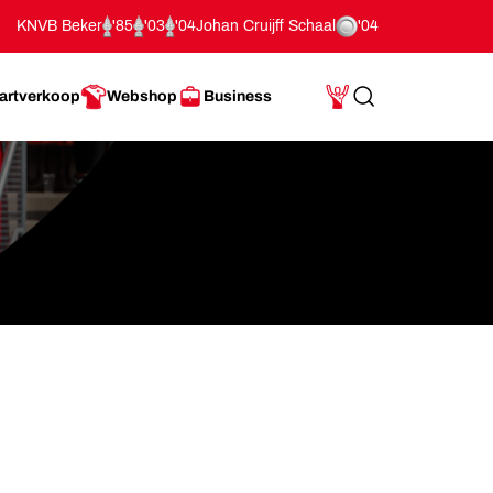
KNVB Beker
'85
'03
'04
Johan Cruijff Schaal
'04
artverkoop
Webshop
Business
Search
Mijn Account