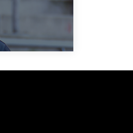
vanuit<br>het hart