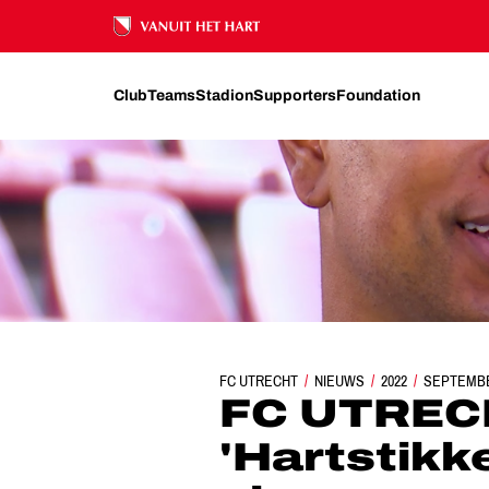
Ons nalatenschap
Club
Teams
Stadion
Supporters
Foundation
FC UTRECHT
FC UTRECHT TV | 'HARTSTIKKE 
NIEUWS
2022
SEPTEMB
FC UTRECH
'Hartstikk