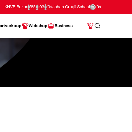
KNVB Beker
'85
'03
'04
Johan Cruijff Schaal
'04
artverkoop
Webshop
Business
Search
Mijn Account