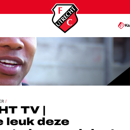
Ka
LEUK DEZE NIEUWE WEG TE BEWANDELEN'
ER
T TV |
e leuk deze