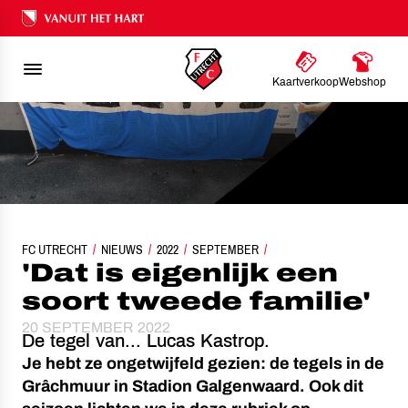
Ons nalatenschap
Kaartverkoop
Webshop
FC UTRECHT
NIEUWS
'DAT IS EIGENLIJK EEN SOORT TWEEDE FAMILIE'
2022
SEPTEMBER
'Dat is eigenlijk een
soort tweede familie'
20 SEPTEMBER 2022
De tegel van... Lucas Kastrop.
Je hebt ze ongetwijfeld gezien: de tegels in de
Grâchmuur in Stadion Galgenwaard. Ook dit