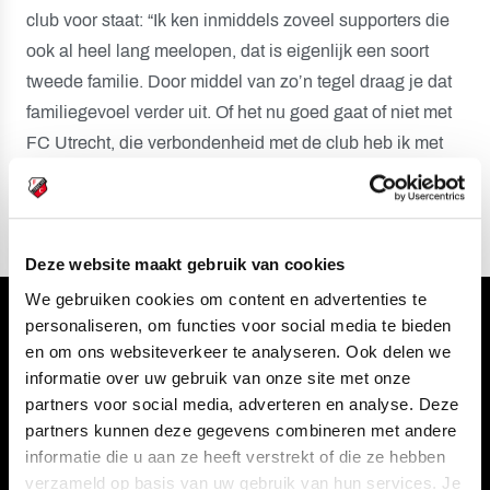
club voor staat: “Ik ken inmiddels zoveel supporters die
ook al heel lang meelopen, dat is eigenlijk een soort
tweede familie. Door middel van zo’n tegel draag je dat
familiegevoel verder uit. Of het nu goed gaat of niet met
FC Utrecht, die verbondenheid met de club heb ik met
mijn spandoek en daar sluit die tegel perfect op aan.”
Deze website maakt gebruik van cookies
We gebruiken cookies om content en advertenties te
personaliseren, om functies voor social media te bieden
Volg ons ook via
en om ons websiteverkeer te analyseren. Ook delen we
informatie over uw gebruik van onze site met onze
partners voor social media, adverteren en analyse. Deze
partners kunnen deze gegevens combineren met andere
Navigeer naar
informatie die u aan ze heeft verstrekt of die ze hebben
verzameld op basis van uw gebruik van hun services. Je