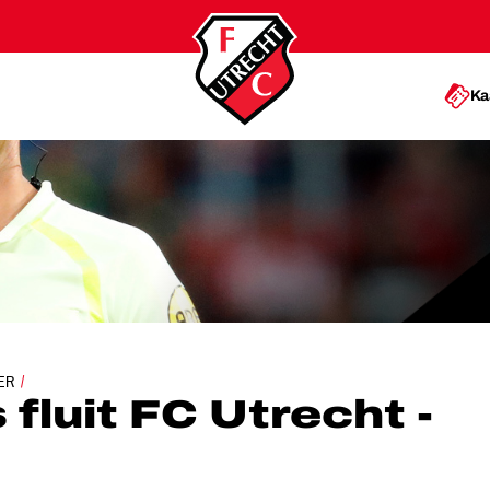
Ka
T FC UTRECHT - VITESSE
ER
 fluit FC Utrecht -