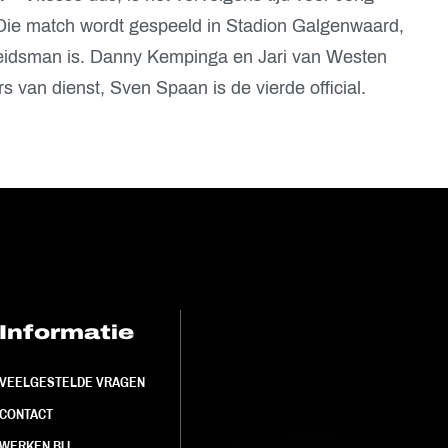
ie match wordt gespeeld in Stadion Galgenwaard,
leidsman is. Danny Kempinga en Jari van Westen
rs van dienst, Sven Spaan is de vierde official.
Informatie
FC Utrecht<br>
VEELGESTELDE VRAGEN
CONTACT
WERKEN BIJ