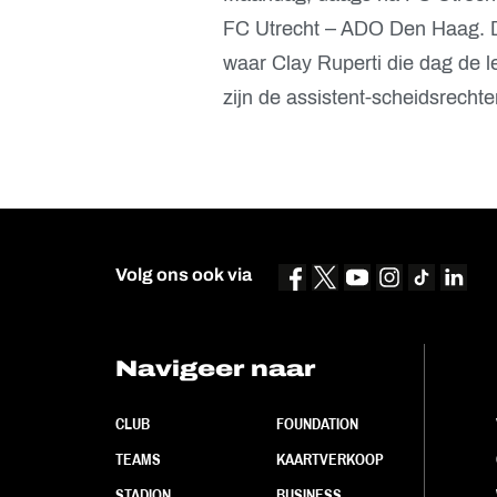
FC Utrecht – ADO Den Haag. D
waar Clay Ruperti die dag de 
zijn de assistent-scheidsrechte
Volg ons ook via
Navigeer naar
CLUB
FOUNDATION
TEAMS
KAARTVERKOOP
STADION
BUSINESS