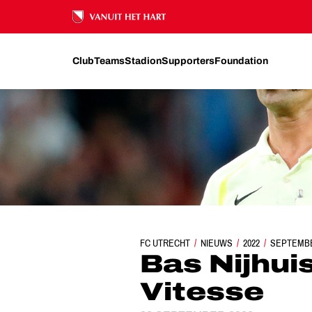
Ons nalatenschap
Club
Teams
Stadion
Supporters
Foundation
FC UTRECHT
NIEUWS
BAS NIJHUIS FLUI
2022
SEPTEMB
Bas Nijhuis
Vitesse