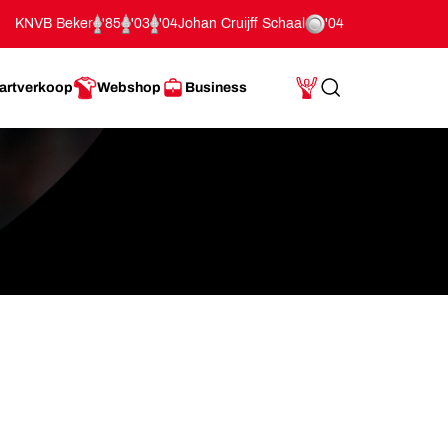
KNVB Beker
'85
'03
'04
Johan Cruijff Schaal
'04
artverkoop
Webshop
Business
Search
Mijn Account